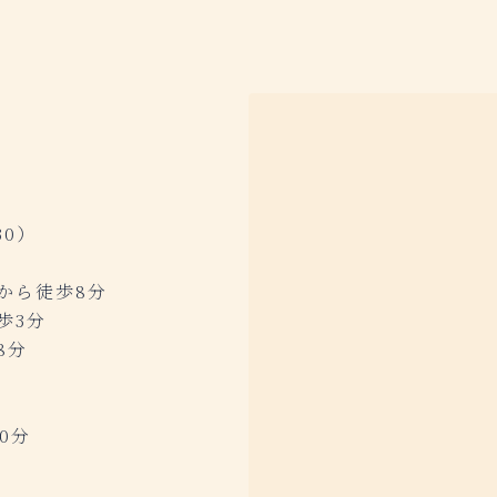
8
:30）
から徒歩8分
歩3分
8分
0分