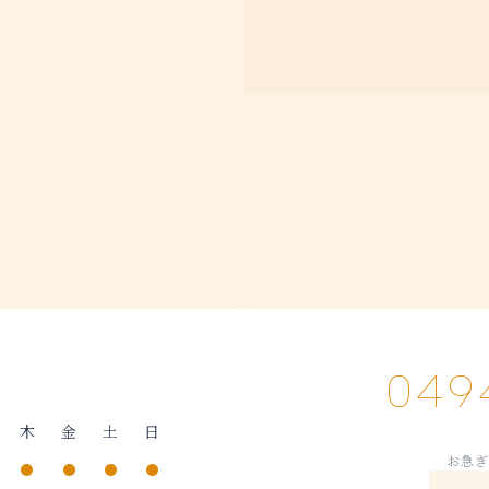
049
木
金
土
日
お急ぎ